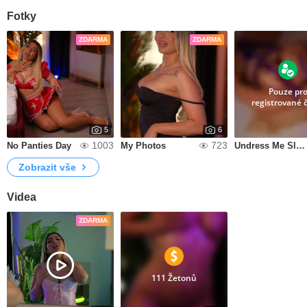
Fotky
ZDARMA
ZDARMA
Pouze pr
registrované 
5
6
1003
723
No Panties Day
My Photos
Undress Me Slowly
Zobrazit vše
Videa
ZDARMA
111 Žetonů