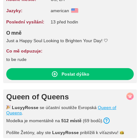
Jazyky:
american
Poslední vysílání:
13 před hodin
O mně
Just a Happy Soul Looking to Brighten Your Day! 🤍
Co mě odpuzuje:
to be rude
Poslat dýško
Queen of Queens
LucyyRosse
se účastní soutěže Evropská
Queen of
Queens
.
Modelka je momentálně na
512 místě
(69 bodů).
Pošlite Žetóny, aby ste
LucyyRosse
priblížili k
víťazstvu!