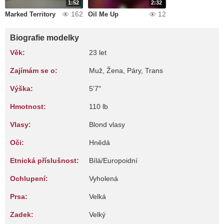
1:52
2:32
162
12
Marked Territory
Oil Me Up
Biografie modelky
Věk:
23 let
Zajímám se o:
Muž, Žena, Páry, Trans
Výška:
5'7"
Hmotnost:
110 lb
Vlasy:
Blond vlasy
Oči:
Hnědá
Etnická příslušnost:
Bílá/Europoidní
Ochlupení:
Vyholená
Prsa:
Velká
Zadek:
Velký