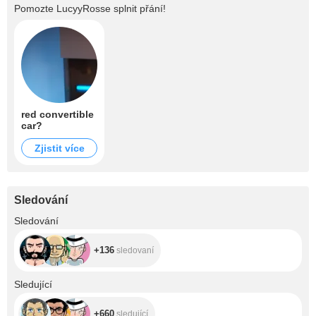
Pomozte
LucyyRosse
splnit přání!
red convertible
car?
Zjistit více
Sledování
+136
Sledování
+136
sledovaní
+660
Sledující
+660
sledující