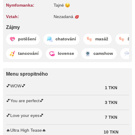
Nymfomanka:
Tajné
Vztah:
Nezadaná
Zájmy
potěšení
chatování
masáž
šká
tancování
lovense
camshow
s
Menu spropitného
💕WOW💕
1 TKN
💕You are perfect💕
3 TKN
💕Love your eyes💕
7 TKN
🔥Ultra High Tease🔥
10 TKN