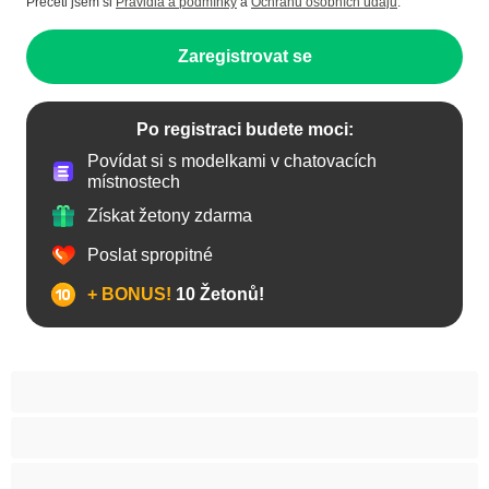
Přečetl jsem si
Pravidla a podmínky
a
Ochranu osobních údajů
.
Zaregistrovat se
Po registraci budete moci:
Povídat si s modelkami v chatovacích
místnostech
Získat žetony zdarma
Poslat spropitné
+ BONUS!
10 Žetonů!
Anál
Arabky
Asijská