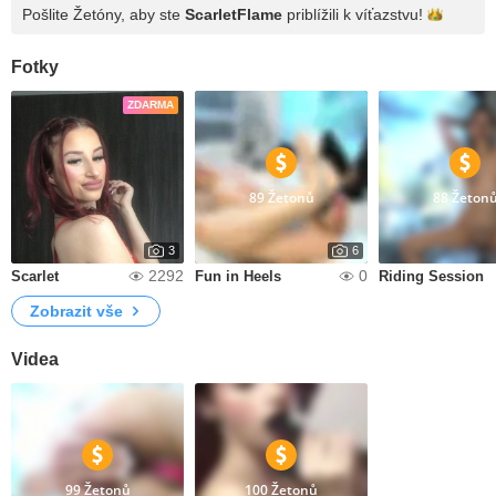
Pošlite Žetóny, aby ste
ScarletFlame
priblížili k
víťazstvu!
Fotky
ZDARMA
89 Žetonů
88 Žeton
3
6
2292
0
Scarlet
Fun in Heels
Riding Session
Zobrazit vše
Videa
99 Žetonů
100 Žetonů