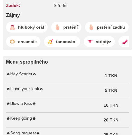
Zadek:
Střední
Zájmy
hluboký orál
prstění
prstění zadku
creampie
tancování
striptýz
ž
Menu spropitného
🔥Hey Scarlet🔥
1 TKN
🔥I love your look🔥
5 TKN
🔥Blow a Kiss🔥
10 TKN
🔥Keep going🔥
20 TKN
🔥Song request🔥
25 TKN