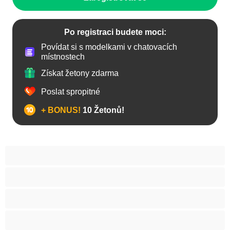
Po registraci budete moci:
Povídat si s modelkami v chatovacích
místnostech
Získat žetony zdarma
Poslat spropitné
+ BONUS!
10 Žetonů!
Anál
Arabky
Asijská
Babičky