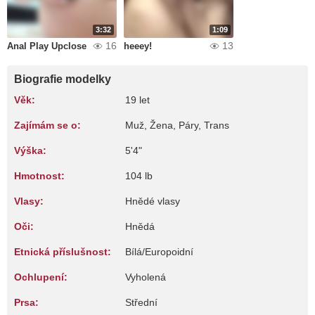
3:32
1:09
16
13
Anal Play Upclose
heeey!
Biografie modelky
Věk:
19 let
Zajímám se o:
Muž, Žena, Páry, Trans
Výška:
5'4"
Hmotnost:
104 lb
Vlasy:
Hnědé vlasy
Oči:
Hnědá
Etnická příslušnost:
Bílá/Europoidní
Ochlupení:
Vyholená
Prsa:
Střední