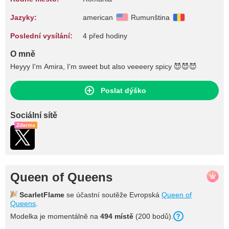
Jazyky:
american
Rumunština
Poslední vysílání:
4 před hodiny
O mně
Heyyy I'm Amira, I'm sweet but also veeeery spicy 😈😈😈
Poslat dýško
Sociální sítě
Zdarma
Queen of Queens
ScarletFlame
se účastní soutěže Evropská
Queen of
Queens
.
Modelka je momentálně na
494 místě
(200 bodů).