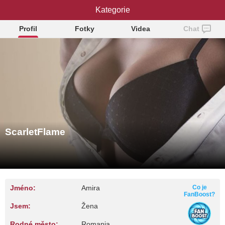
ScarletFlame
Kategorie
Profil
Fotky
Videa
Chat
ScarletFlame
Jméno:
Amira
Co je
FanBoost?
Jsem:
Žena
Rodné město:
Romania