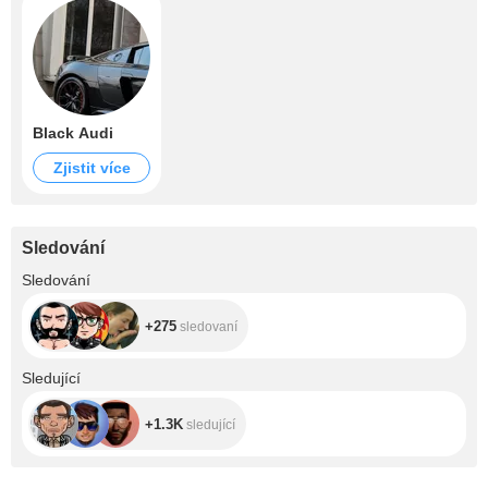
Black Audi
Zjistit více
Sledování
+275
Sledování
+275
sledovaní
+1.3K
Sledující
+1.3K
sledující