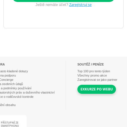
Zaregistruj se
Ještě nemáte účet?
ORA
SOUTĚŽ / PENÍZE
asto kladené dotazy
Top
100
pro tento týden
 na podporu
Všechny promo akce
Concierge
Zaregistrovat se jako partner
 osobních údajů
a a podmínky používání
EXKURZE PO WEBU
 autorských práv a duševního vlastnictví
ce o rodičovské kontrole
ění obsahu
PŘÍSTUPNÉ ZE
SMARTPHONU