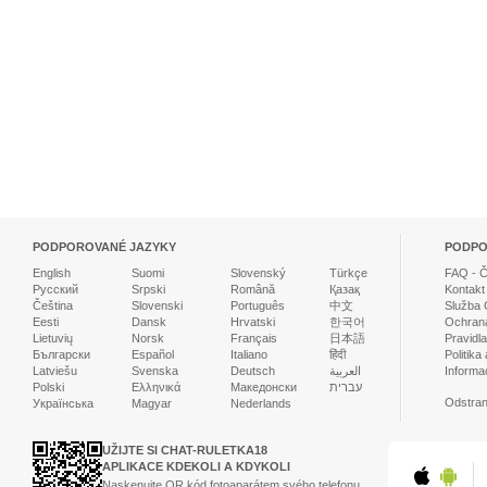
PODPOROVANÉ JAZYKY
PODP
English
Suomi
Slovenský
Türkçe
FAQ - Č
Русский
Srpski
Română
Қазақ
Kontakt
Čeština
Slovenski
Português
中文
Služba 
Eesti
Dansk
Hrvatski
한국어
Ochrana
Lietuvių
Norsk
Français
日本語
Pravidl
Български
Español
Italiano
हिंदी
Politika
Latviešu
Svenska
Deutsch
العربية
Informa
Polski
Ελληνικά
Македонски
עברית
Odstran
Українська
Magyar
Nederlands
UŽIJTE SI CHAT-RULETKA18
APLIKACE KDEKOLI A KDYKOLI
Naskenujte QR kód fotoaparátem svého telefonu