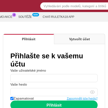
MO AKCE
SOUTĚŽE
CHAT-RULETKA18 APP
Přihlásit
Vytvořit účet
Přihlašte se k vašemu
účtu
Vaše uživatelské jméno
Vaše heslo
Zapomněli jste heslo?
Zapamatovat
Přihlásit